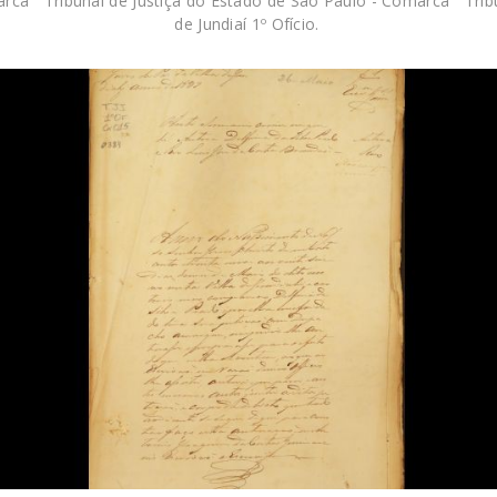
arca
Tribunal de Justiça do Estado de São Paulo - Comarca
Trib
de Jundiaí 1º Ofício.