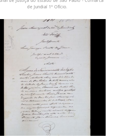
unal de Justiça do Estado de São Paulo - Comarca
de Jundiaí 1º Ofício.