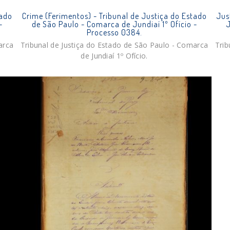
tado
Crime (Ferimentos) - Tribunal de Justiça do Estado
Just
-
de São Paulo - Comarca de Jundiaí 1º Ofício -
J
Processo 0384.
arca
Tribunal de Justiça do Estado de São Paulo - Comarca
Trib
de Jundiaí 1º Ofício.