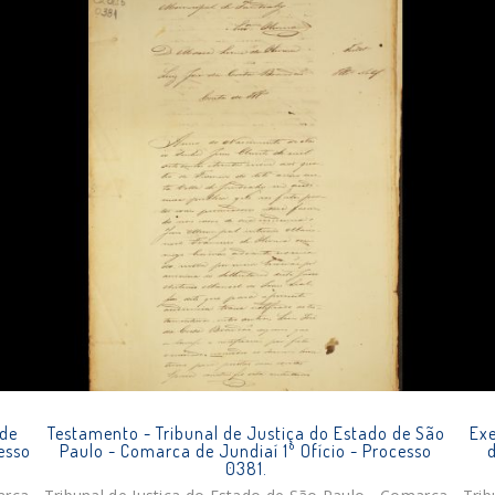
 de
Testamento - Tribunal de Justiça do Estado de São
Exe
esso
Paulo - Comarca de Jundiaí 1º Ofício - Processo
d
0381.