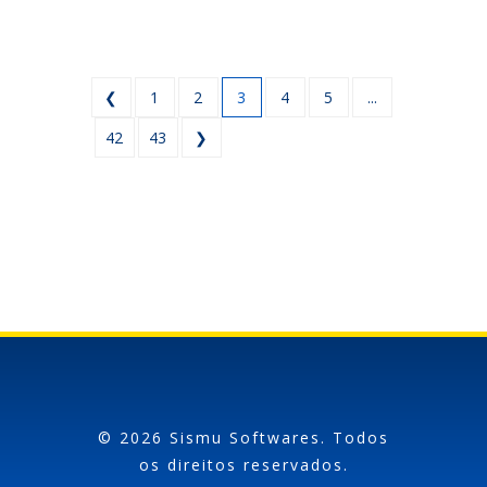
❮
1
2
3
4
5
...
42
43
❯
© 2026 Sismu Softwares. Todos
os direitos reservados.