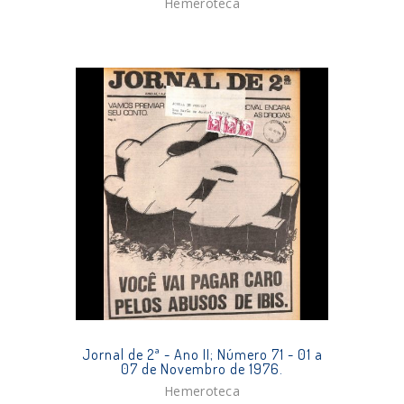
Hemeroteca
Jornal de 2ª - Ano II; Número 71 - 01 a
07 de Novembro de 1976.
Hemeroteca