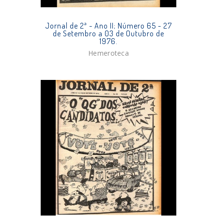
Jornal de 2ª - Ano II; Número 65 - 27
de Setembro a 03 de Outubro de
1976.
Hemeroteca