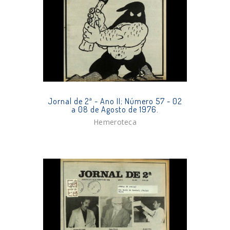
Jornal de 2ª - Ano II; Número 57 - 02
a 08 de Agosto de 1976.
Hemeroteca