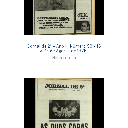
Jornal de 2ª - Ano II; Número 59 - 16
a 22 de Agosto de 1976.
Hemeroteca