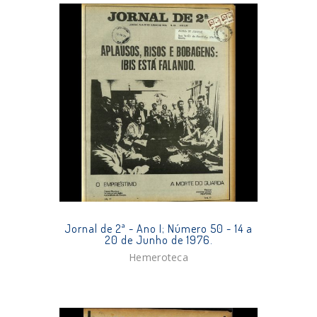
Jornal de 2ª - Ano I; Número 50 - 14 a
20 de Junho de 1976.
Hemeroteca