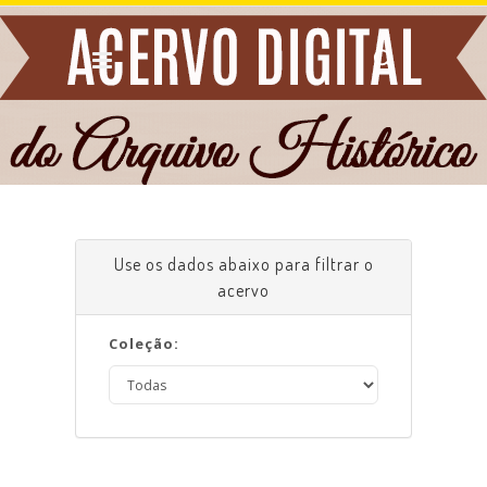
Use os dados abaixo para filtrar o
acervo
Coleção: