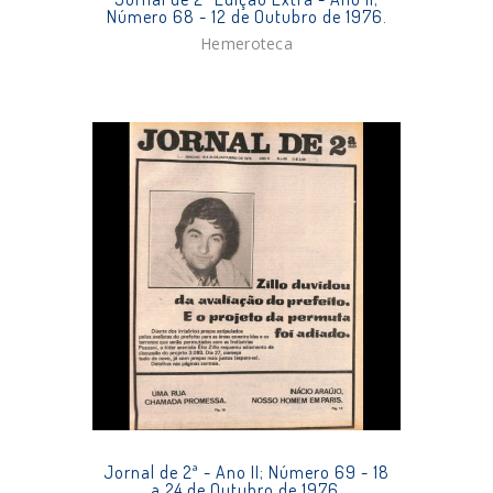
Número 68 - 12 de Outubro de 1976.
Hemeroteca
Jornal de 2ª - Ano II; Número 69 - 18
a 24 de Outubro de 1976.