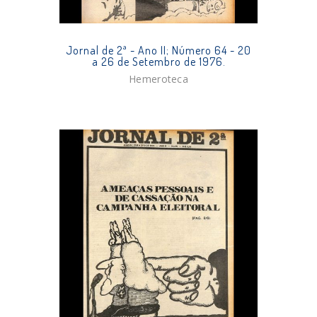
Jornal de 2ª - Ano II; Número 64 - 20
a 26 de Setembro de 1976.
Hemeroteca