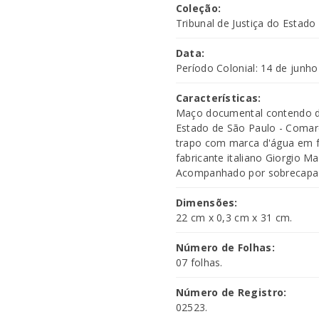
Coleção:
Tribunal de Justiça do Estado
Data:
Período Colonial: 14 de junho
Características:
Maço documental contendo del
Estado de São Paulo - Comarc
trapo com marca d'água em f
fabricante italiano Giorgio Ma
Acompanhado por sobrecapa d
Dimensões:
22 cm x 0,3 cm x 31 cm.
Número de Folhas:
07 folhas.
Número de Registro:
02523.