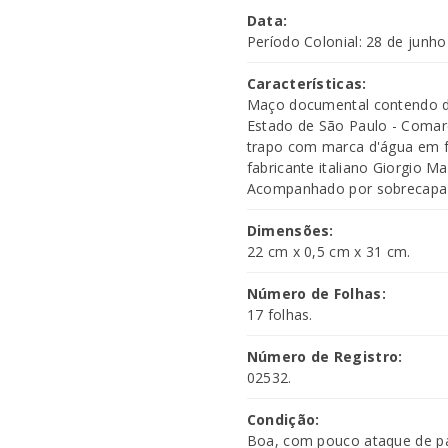
Data:
Período Colonial: 28 de junho
Características:
Maço documental contendo del
Estado de São Paulo - Comarc
trapo com marca d'água em f
fabricante italiano Giorgio Ma
Acompanhado por sobrecapa d
Dimensões:
22 cm x 0,5 cm x 31 cm.
Número de Folhas:
17 folhas.
Número de Registro:
02532.
Condição:
Boa, com pouco ataque de pap