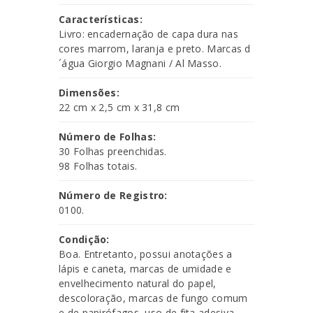
Características:
Livro: encadernação de capa dura nas
cores marrom, laranja e preto. Marcas d
´água Giorgio Magnani / Al Masso.
Dimensões:
22 cm x 2,5 cm x 31,8 cm
Número de Folhas:
30 Folhas preenchidas.
98 Folhas totais.
Número de Registro:
0100.
Condição:
Boa. Entretanto, possui anotações a
lápis e caneta, marcas de umidade e
envelhecimento natural do papel,
descoloração, marcas de fungo comum
e de papirófagos, uso de fita adesiva