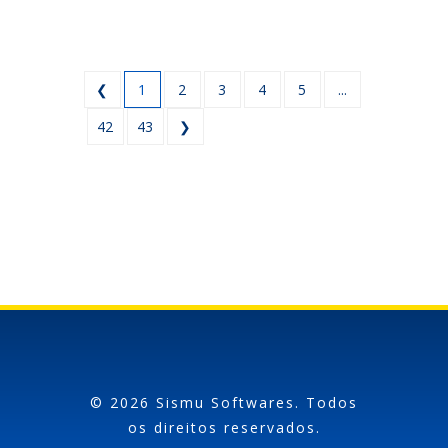
❮
1
2
3
4
5
...
42
43
❯
© 2026 Sismu Softwares. Todos
os direitos reservados.